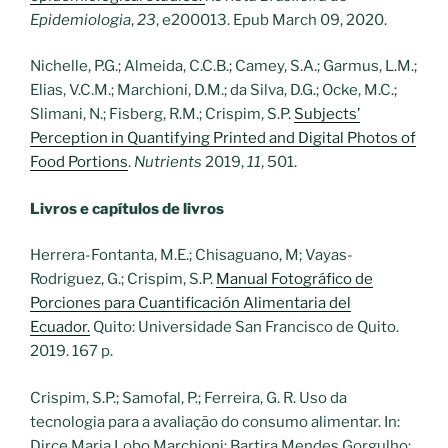
Epidemiologia
,
23
, e200013. Epub March 09, 2020.
Nichelle, P.G.; Almeida, C.C.B.; Camey, S.A.; Garmus, L.M.;
Elias, V.C.M.; Marchioni, D.M.; da Silva, D.G.; Ocke, M.C.;
Slimani, N.; Fisberg, R.M.; Crispim, S.P.
Subjects’
Perception in Quantifying Printed and Digital Photos of
Food Portions
.
Nutrients
2019,
11
, 501.
Livros e capítulos de livros
Herrera-Fontanta, M.E.; Chisaguano, M; Vayas-
Rodriguez, G.; Crispim, S.P.
Manual Fotográfico de
Porciones para Cuantificación Alimentaria del
Ecuador
.
Quito: Universidade San Francisco de Quito.
2019. 167 p.
Crispim, S.P.; Samofal, P.; Ferreira, G. R. Uso da
tecnologia para a avaliação do consumo alimentar. In:
Dirce Maria Lobo Marchioni; Bartira Mendes Gorgulho;