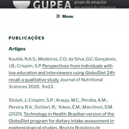
Pular
para
Menu
o
conteúdo
PUBLICAÇÕES
Artigos
Koubik, N.A.S.; Medeiros, C.O.; da Silva, G.V.; Gonçalves,
J.B.; Crispim, S.P.
Perspectives from individuals with
low education and interviewers using GloboDiet 24h
recall: a qualitative study.
Journal of Nutritional
Sciences
2020, 9:e13.
Steluti, J.; Crispim, S.P. ; Araujo, M.C., Peralta, A.M.;
Pereira, R.A.; Sichieri, R.; Yokoo, E.M.; Marchioni, D.M.
(2020).
Technology in Health: Brazilian version of the
GloboDiet program for dietary intake assessment in
epidemiological studies.
Revista Brasileira de