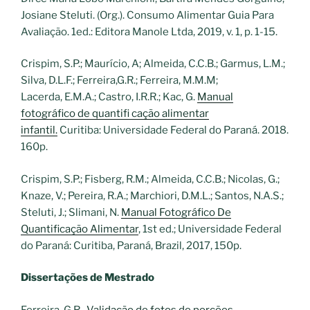
Josiane Steluti. (Org.). Consumo Alimentar Guia Para
Avaliação. 1ed.: Editora Manole Ltda, 2019, v. 1, p. 1-15.
Crispim, S.P.; Maurício, A; Almeida, C.C.B.; Garmus, L.M.;
Silva, D.L.F.; Ferreira,G.R.; Ferreira, M.M.M;
Lacerda, E.M.A.; Castro, I.R.R.; Kac, G.
Manual
fotográfico de quantifi cação alimentar
infantil.
Curitiba: Universidade Federal do Paraná. 2018.
160p.
Crispim, S.P.; Fisberg, R.M.; Almeida, C.C.B.; Nicolas, G.;
Knaze, V.; Pereira, R.A.; Marchiori, D.M.L.; Santos, N.A.S.;
Steluti, J.; Slimani, N.
Manual Fotográfico De
Quantificação Alimentar
, 1st ed.; Universidade Federal
do Paraná: Curitiba, Paraná, Brazil, 2017, 150p.
Dissertações de Mestrado
Ferreira, G.R.
Validação de fotos de porções